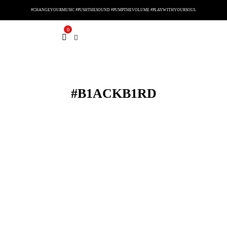
#CHANGEYOURMUSIC #PUSHTHESOUND #PUMPTHEVOLUME #PLAYWITHYOURSOUL
0
#B1ACKB1RD