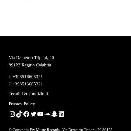
Via Demetrio Tripepi, 20
89123 Reggio Calabria
+393516605321
+393516605321
Termini & condizioni
Privacy Policy
Instagram
TikTok
Facebook
Twitter
YouTube
SoundCloud
Snapchat
LinkedIn
© Copyright Fry Music Records | Via Demetrio Tripepi, 20 89123