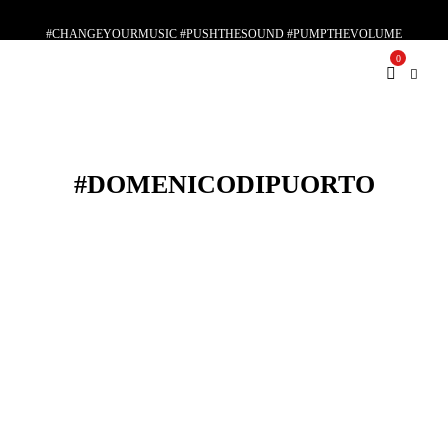
#CHANGEYOURMUSIC #PUSHTHESOUND #PUMPTHEVOLUME
0
#PLAYWITHYOURSOUL
#DOMENICODIPUORTO