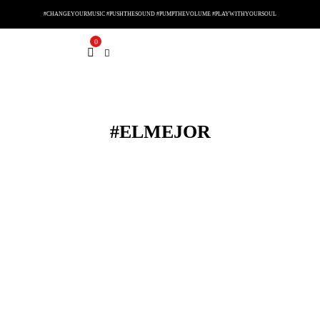
#CHANGEYOURMUSIC #PUSHTHESOUND #PUMPTHEVOLUME #PLAYWITHYOURSOUL
0
#ELMEJOR